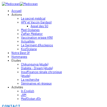
Accueil
Actions
Le secret médical
HPV et Vaccin Gardasil
Appel des 50
Med-Océanes
Z'affair Médiator
Vaccination grippe H1N1
Actualités
Le Serment d’Asclepios
Koz'Océane
Notre Best Of
Hommages
Etudes
Chikungunya (étude)
Diabète - Dream (étude)
Insuffisance rénale chronique
(étude)
La recherche
Séminaires et réseaux
Activités
In English
JIIM
Med'Océan d'Or
CONTACT