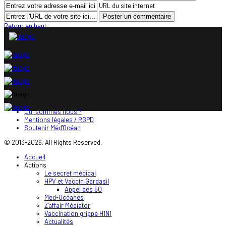
URL du site internet
Retour en haut
Qui sommes nous ?
Mentions légales / RGPD
Soutenir Méd'Océan
© 2013-2026. All Rights Reserved.
Accueil
Actions
Le secret médical
HPV et Vaccin Gardasil
Appel des 50
Med-Océanes
Z'affair Médiator
Vaccination grippe H1N1
Actualités