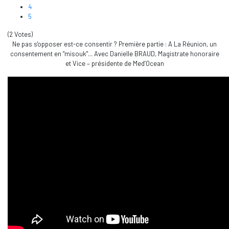
4
5
(2 Votes)
Ne pas s'opposer est-ce consentir ? Première partie : A La Réunion, un
consentement en "misouk"... Avec Danielle BRAUD, Magistrate honoraire
et Vice – présidente de Med’Ocean