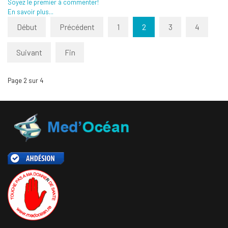
Soyez le premier à commenter!
En savoir plus...
Début
Précédent
1
2
3
4
Suivant
Fin
Page 2 sur 4