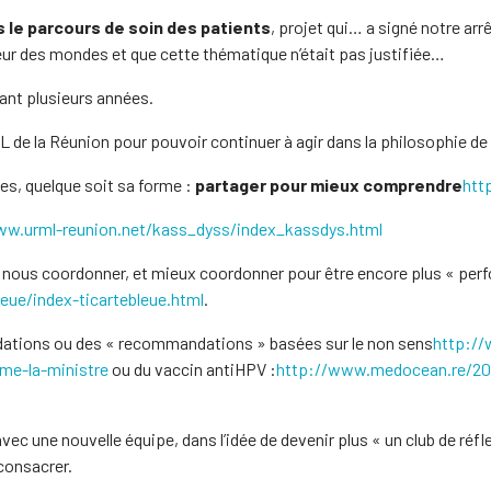
le parcours de soin des patients
, projet qui… a signé notre arr
leur des mondes et que cette thématique n’était pas justifiée…
ant plusieurs années.
ML de la Réunion pour pouvoir continuer à agir dans la philosophie de
ues, quelque soit sa forme :
partager pour mieux comprendre
htt
ww.urml-reunion.net/kass_dyss/index_kassdys.html
nous coordonner, et mieux coordonner pour être encore plus « perfor
eue/index-ticartebleue.html
.
ations ou des « recommandations » basées sur le non sens
http://
me-la-ministre
ou du vaccin antiHPV :
http://www.medocean.re/201
ec une nouvelle équipe, dans l’idée de devenir plus « un club de réfl
consacrer.