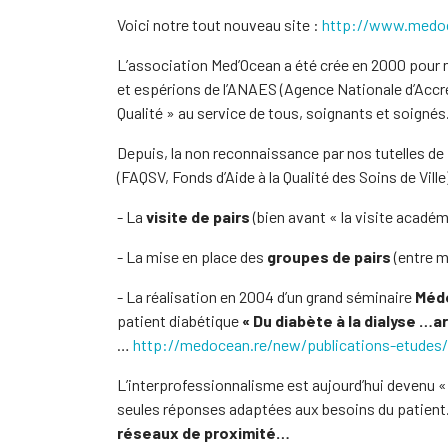
Voici notre tout nouveau site :
http://www.medoc
L’association Med’Ocean a été crée en 2000 pour no
et espérions de l’ANAES (Agence Nationale d’Accré
Qualité » au service de tous, soignants et soignés
Depuis, la non reconnaissance par nos tutelles d
(FAQSV, Fonds d’Aide à la Qualité des Soins de Vi
- La
visite de pairs
(bien avant « la visite académ
- La mise en place des
groupes de pairs
(entre m
- La réalisation en 2004 d’un grand séminaire
Méde
patient diabétique
« Du diabète à la dialyse …ar
…
http://medocean.re/new/publications-etudes/
L’interprofessionnalisme est aujourd’hui devenu «
seules réponses adaptées aux besoins du patient
réseaux de proximité…