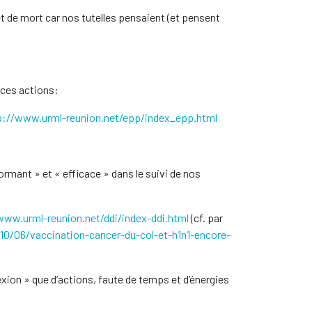
êt de mort car nos tutelles pensaient (et pensent
 ces actions:
p://www.urml-reunion.net/epp/index_epp.html
mant » et « efficace » dans le suivi de nos
www.urml-reunion.net/ddi/index-ddi.html
(cf. par
0/06/vaccination-cancer-du-col-et-h1n1-encore-
exion » que d’actions, faute de temps et d’énergies