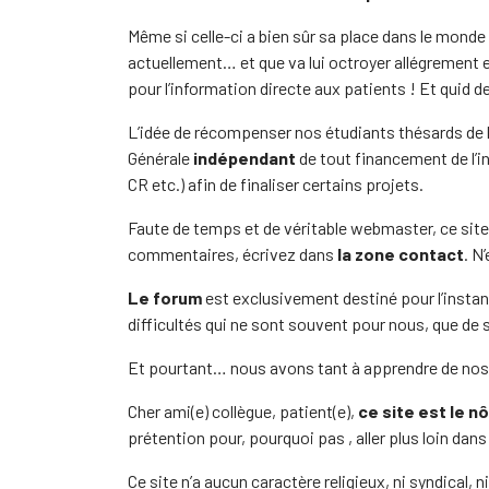
Même si celle-ci a bien sûr sa place dans le monde d
actuellement… et que va lui octroyer allégrement e
pour l’information directe aux patients ! Et quid d
L’idée de récompenser nos étudiants thésards de l
Générale
indépendant
de tout financement de l’in
CR etc.) afin de finaliser certains projets.
Faute de temps et de véritable webmaster, ce site
commentaires, écrivez dans
la zone contact
. N
Le forum
est exclusivement destiné pour l’instan
difficultés qui ne sont souvent pour nous, que de
Et pourtant… nous avons tant à apprendre de nos
Cher ami(e) collègue, patient(e),
ce site est le nô
prétention pour, pourquoi pas , aller plus loin dan
Ce site n’a aucun caractère religieux, ni syndical, 