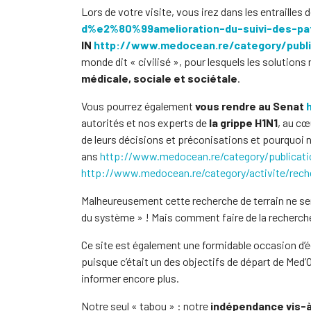
Lors de votre visite, vous irez dans les entrailles 
d%e2%80%99amelioration-du-suivi-des-pati
IN
http://www.medocean.re/category/publi
monde dit « civilisé », pour lesquels les soluti
médicale, sociale et sociétale
.
Vous pourrez également
vous rendre au Senat
autorités et nos experts de
la grippe H1N1
, au cœ
de leurs décisions et préconisations et pourquoi 
ans
http://www.medocean.re/category/publicati
http://www.medocean.re/category/activite/rech
Malheureusement cette recherche de terrain ne sem
du système » ! Mais comment faire de la recherche 
Ce site est également une formidable occasion d
puisque c’était un des objectifs de départ de Med
informer encore plus.
Notre seul « tabou » : notre
indépendance vis-à