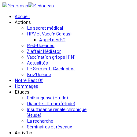
Accueil
Actions
Le secret médical
HPV et Vaccin Gardasil
Appel des 50
Med-Océanes
Z'affair Médiator
Vaccination grippe H1N1
Actualités
Le Serment d’Asclepios
Koz'Océane
Notre Best Of
Hommages
Etudes
Chikungunya (étude)
Diabète - Dream (étude)
Insuffisance rénale chronique
(étude)
La recherche
Séminaires et réseaux
Activités