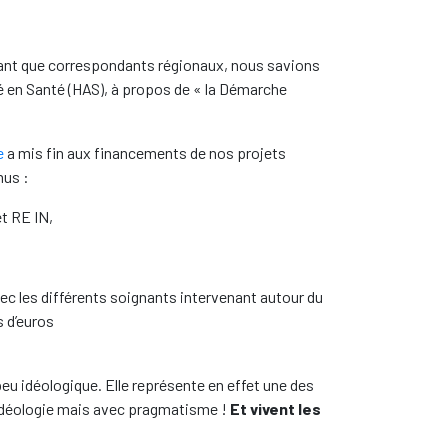
n tant que correspondants régionaux, nous savions
é en Santé (HAS), à propos de « la Démarche
e
a mis fin aux financements de nos projets
mus :
et RE IN,
ec les différents soignants intervenant autour du
s d’euros
eu idéologique. Elle représente en effet une des
 idéologie mais avec pragmatisme !
E
t vivent les