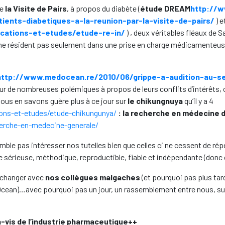
de
la Visite
de Pairs
, à propos du diabète (
étude DREAM
http://
ents-diabetiques-a-la-reunion-par-la-visite-de-pairs/
) 
cations-et-etudes/etude-re-in/
) , deux véritables fléaux de S
ons ne résident pas seulement dans une prise en charge médicamenteu
http://www.medocean.re/2010/06/grippe-a-audition-au-se
ur de nombreuses polémiques à propos de leurs conflits d’intérêts, 
nous en savons guère plus à ce jour sur
le chikungnuya
qu’il y a 4
ons-et-etudes/etude-chikungunya/
:
la recherche en médecine d
erche-en-medecine-generale/
ble pas intéresser nos tutelles bien que celles ci ne cessent de r
sérieuse, méthodique, reproductible, fiable et indépendante (donc cr
’échanger avec
nos collègues malgaches
(et pourquoi pas plus tard
’Ocean)…avec pourquoi pas un jour, un rassemblement entre nous, su
-vis de l’industrie pharmaceutique++