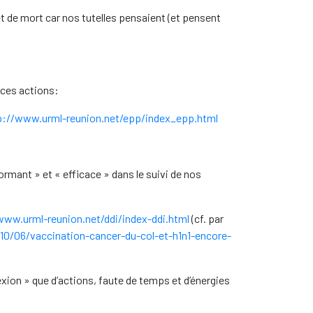
êt de mort car nos tutelles pensaient (et pensent
 ces actions:
p://www.urml-reunion.net/epp/index_epp.html
mant » et « efficace » dans le suivi de nos
www.urml-reunion.net/ddi/index-ddi.html
(cf. par
0/06/vaccination-cancer-du-col-et-h1n1-encore-
exion » que d’actions, faute de temps et d’énergies