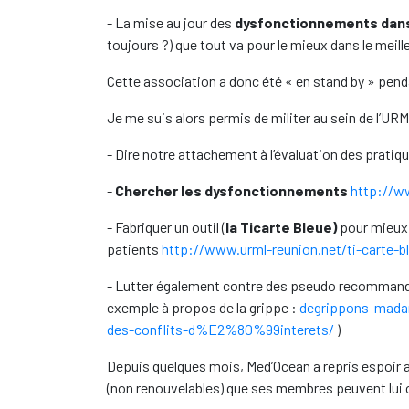
- La mise au jour des
dysfonctionnements dans 
toujours ?) que tout va pour le mieux dans le meil
Cette association a donc été « en stand by » pend
Je me suis alors permis de militer au sein de l’UR
- Dire notre attachement à l’évaluation des pratiq
-
Chercher les dysfonctionnements
http://w
- Fabriquer un outil (
la Ticarte Bleue
)
pour mieux 
patients
http://www.urml-reunion.net/ti-carte-bl
- Lutter également contre des pseudo recommand
exemple à propos de la grippe :
degrippons-mada
des-conflits-d%E2%80%99interets/
)
Depuis quelques mois, Med’Ocean a repris espoir av
(non renouvelables) que ses membres peuvent lui 