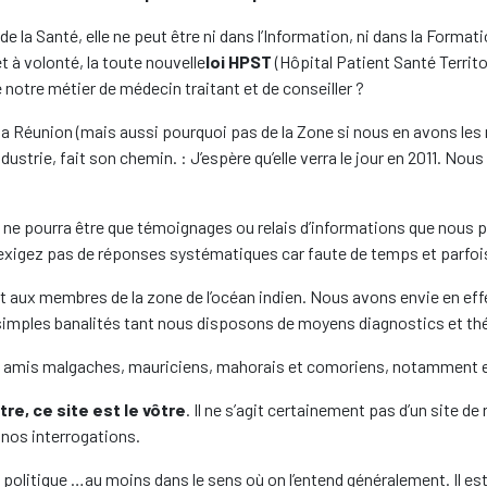
e la Santé, elle ne peut être ni dans l’Information, ni dans la Formati
t à volonté, la toute nouvelle
loi HPST
(Hôpital Patient Santé Territo
e notre métier de médecin traitant et de conseiller ?
a Réunion (mais aussi pourquoi pas de la Zone si nous en avons les 
dustrie, fait son chemin. : J’espère qu’elle verra le jour en 2011. No
 ne pourra être que témoignages ou relais d’informations que nous 
’exigez pas de réponses systématiques car faute de temps et parfois d’
t aux membres de la zone de l’océan indien. Nous avons envie en eff
 simples banalités tant nous disposons de moyens diagnostics et th
 amis malgaches, mauriciens, mahorais et comoriens, notamment en
tre, ce site est le vôtre
. Il ne s’agit certainement pas d’un site d
s nos interrogations.
ni politique …au moins dans le sens où on l’entend généralement. Il es