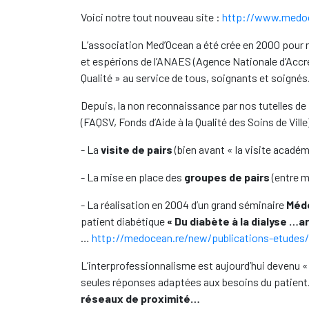
Voici notre tout nouveau site :
http://www.medoc
L’association Med’Ocean a été crée en 2000 pour no
et espérions de l’ANAES (Agence Nationale d’Accré
Qualité » au service de tous, soignants et soignés
Depuis, la non reconnaissance par nos tutelles d
(FAQSV, Fonds d’Aide à la Qualité des Soins de Vi
- La
visite de pairs
(bien avant « la visite académ
- La mise en place des
groupes de pairs
(entre m
- La réalisation en 2004 d’un grand séminaire
Méde
patient diabétique
« Du diabète à la dialyse …ar
…
http://medocean.re/new/publications-etudes/
L’interprofessionnalisme est aujourd’hui devenu «
seules réponses adaptées aux besoins du patient
réseaux de proximité…