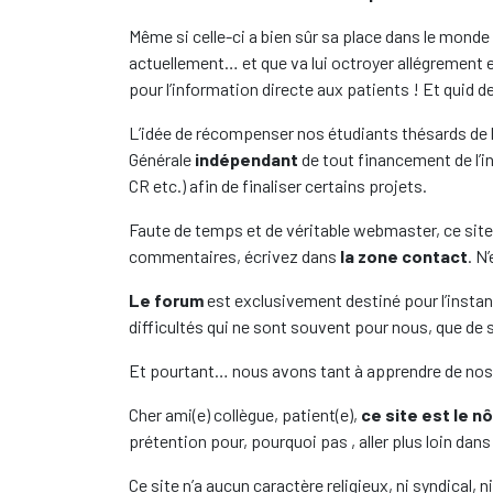
Même si celle-ci a bien sûr sa place dans le monde d
actuellement… et que va lui octroyer allégrement e
pour l’information directe aux patients ! Et quid d
L’idée de récompenser nos étudiants thésards de l
Générale
indépendant
de tout financement de l’in
CR etc.) afin de finaliser certains projets.
Faute de temps et de véritable webmaster, ce site
commentaires, écrivez dans
la zone contact
. N
Le forum
est exclusivement destiné pour l’instan
difficultés qui ne sont souvent pour nous, que de
Et pourtant… nous avons tant à apprendre de nos
Cher ami(e) collègue, patient(e),
ce site est le nô
prétention pour, pourquoi pas , aller plus loin dan
Ce site n’a aucun caractère religieux, ni syndical, 