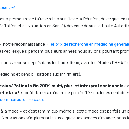
ean.re/
us permettre de faire le relais sur l’ile de la Réunion, de ce que, e
ditation et d’Evaluation en Santé), devenue depuis la Haute Autorit
.
e « notre reconnaissance »
1er prix de recherche en médecine général
lle) avec lesquels pendant plusieurs années nous avions pourtant pro
ique », reprise depuis dans les hauts lieux) avec les études DREAM 
édecins et sensibilisations aux infirmiers),
cins/Patients fin 2004 multi, pluri et interprofessionnels
av
et ek sa ! »
. coût de ce séminaire de proximité : quelques centaine
seminaires-et-reseaux
 à la mode » et c’est tant mieux même si cette mode est parfois un p
. Nous avions simplement là aussi quelques années d’avance, sans