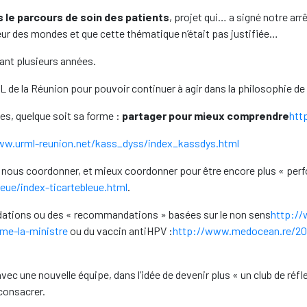
le parcours de soin des patients
, projet qui… a signé notre arr
leur des mondes et que cette thématique n’était pas justifiée…
ant plusieurs années.
ML de la Réunion pour pouvoir continuer à agir dans la philosophie de
ues, quelque soit sa forme :
partager pour mieux comprendre
htt
ww.urml-reunion.net/kass_dyss/index_kassdys.html
nous coordonner, et mieux coordonner pour être encore plus « perfor
eue/index-ticartebleue.html
.
ations ou des « recommandations » basées sur le non sens
http://
me-la-ministre
ou du vaccin antiHPV :
http://www.medocean.re/201
ec une nouvelle équipe, dans l’idée de devenir plus « un club de réfl
consacrer.