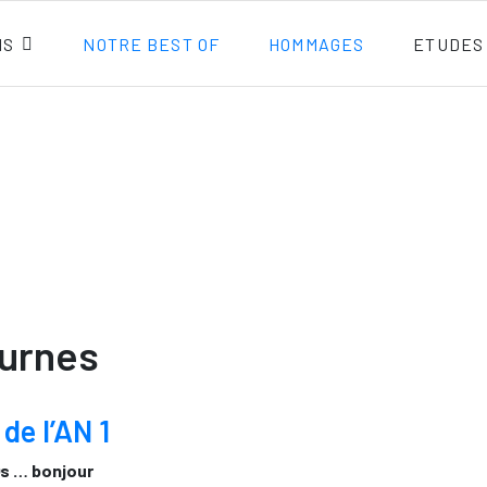
NS
NOTRE BEST OF
HOMMAGES
ETUDES
ournes
de l’AN 1
)s … bonjour