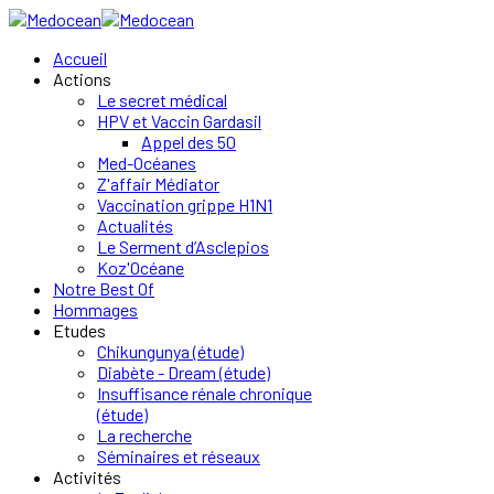
Accueil
Actions
Le secret médical
HPV et Vaccin Gardasil
Appel des 50
Med-Océanes
Z'affair Médiator
Vaccination grippe H1N1
Actualités
Le Serment d’Asclepios
Koz'Océane
Notre Best Of
Hommages
Etudes
Chikungunya (étude)
Diabète - Dream (étude)
Insuffisance rénale chronique
(étude)
La recherche
Séminaires et réseaux
Activités