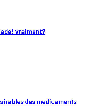
lade! vraiment?
desirables des medicaments