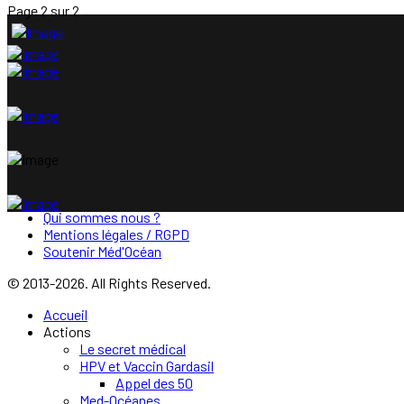
Page 2 sur 2
Qui sommes nous ?
Mentions légales / RGPD
Soutenir Méd'Océan
© 2013-2026. All Rights Reserved.
Accueil
Actions
Le secret médical
HPV et Vaccin Gardasil
Appel des 50
Med-Océanes